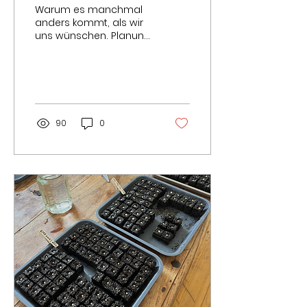
Warum es manchmal
anders kommt, als wir
uns wünschen. Planung
und Realität – das ist
bei uns oft ein schmaler
Grad. Warum ist das
so?...
90
0