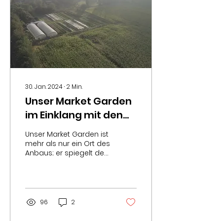
30. Jan. 2024
∙
2
Min.
Unser Market Garden
im Einklang mit den
Jahreszeiten: Ein Blick
Unser Market Garden ist
hinter die Kulissen
mehr als nur ein Ort des
Anbaus; er spiegelt den
Rhythmus der Natur
wider und unsere Arbeit
im Einklang mit den...
96
2