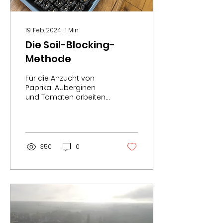
19. Feb. 2024
∙
1
Min.
Die Soil-Blocking-
Methode
Für die Anzucht von
Paprika, Auberginen
und Tomaten arbeiten
wir in dieser Saison mit
der Soil-Blocking-
Methode. Wenn man
nur kleine...
350
0