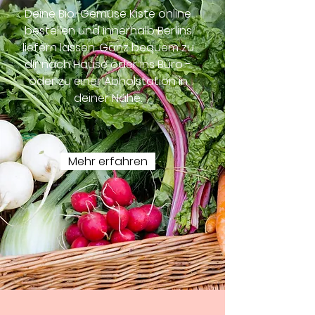
Deine Bio-Gemüse Kiste online
bestellen und innerhalb Berlins
liefern lassen. Ganz bequem zu
dir nach Hause oder ins Büro -
oder zu einer Abholstation in
deiner Nähe.
Mehr erfahren