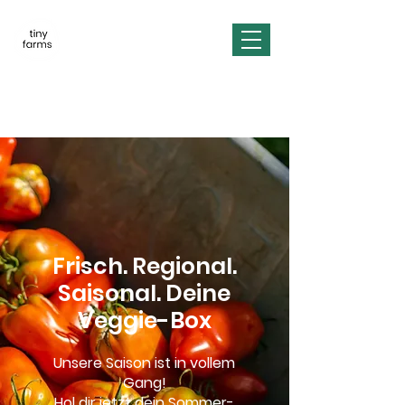
Frisch. Regional.
Saisonal. Deine
Veggie-Box
Unsere Saison ist in vollem
Gang!
Hol dir jetzt dein Sommer-