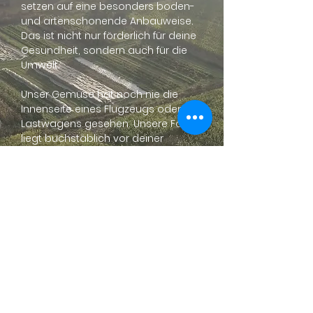
setzen auf eine besonders boden-
und artenschonende Anbauweise.
Das ist nicht nur förderlich für deine
Gesundheit, sondern auch für die
Umwelt.
Unser Gemüse hat noch nie die
Innenseite eines Flugzeugs oder
Lastwagens gesehen. Unsere Farm
liegt buchstäblich vor deiner
Haustür, und dort bauen wir
saisonales, regionales Gemüse an
– vom Frühjahr bis tief in den Herbst
hinein. Egal, ob frische Tomaten,
knackige Gurken oder krumme
Möhren.
Mehr erfahren