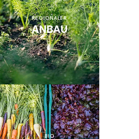
REGIONALER
ANBAU
BIO