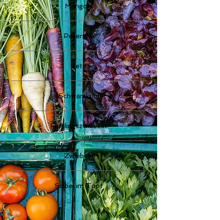
Mangold
Petersilie
Bete
Schwarzkohl
Frühlingszwiebeln
Zwiebeln
Salbei im Topf