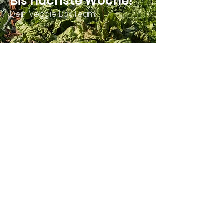
Bis nächste Woche!
Dein Veggie Box Team
Bleib auf dem
Laufenden
Um über die Saison hinweg
informiert zu bleiben, abonniere
gerne unseren Newsletter.
Darin
findest du wöchentlich die Ernte der
Woche, Tipps zum Gemüse,
Updates von der Farm und vieles
mehr.