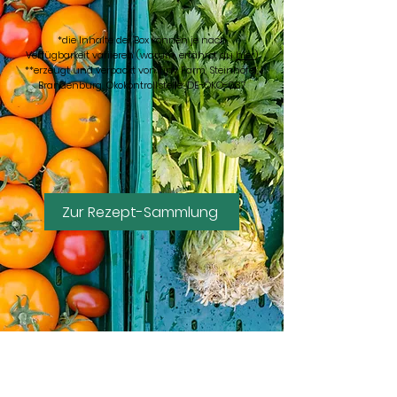
*die Inhalte der Box können je nach
Verfügbarkeit variieren (warum, erfährst du
hier
)
**erzeugt und verpackt von Tiny Farm, Steinhöfel,
Brandenburg. Ökokontrollstelle: DE-ÖKO-037
Zur Rezept-Sammlung