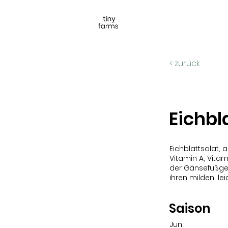
< zurück
Eichbl
Eichblattsalat, 
Vitamin A, Vita
der Gänsefußgew
ihren milden, l
Saison
Jun