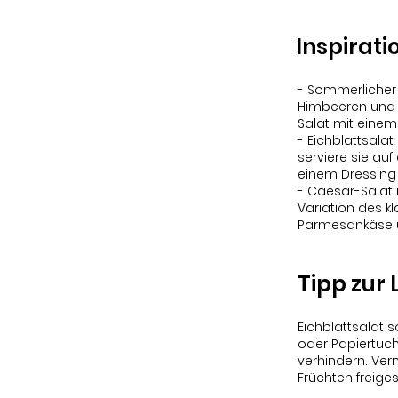
Inspirati
- Sommerlicher 
Himbeeren und 
Salat mit einem
- Eichblattsala
serviere sie au
einem Dressing 
- Caesar-Salat 
Variation des k
Parmesankäse u
Tipp zur
Eichblattsalat 
oder Papiertuch
verhindern. Ver
Früchten freiges