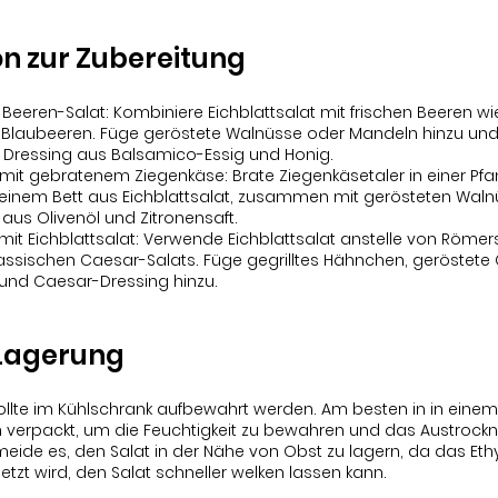
on zur Zubereitung
Beeren-Salat: Kombiniere Eichblattsalat mit frischen Beeren wi
Blaubeeren. Füge geröstete Walnüsse oder Mandeln hinzu und
 Dressing aus Balsamico-Essig und Honig.
t mit gebratenem Ziegenkäse: Brate Ziegenkäsetaler in einer Pf
f einem Bett aus Eichblattsalat, zusammen mit gerösteten Wal
aus Olivenöl und Zitronensaft.
mit Eichblattsalat: Verwende Eichblattsalat anstelle von Römers
lassischen Caesar-Salats. Füge gegrilltes Hähnchen, geröstete
nd Caesar-Dressing hinzu.
 Lagerung
sollte im Kühlschrank aufbewahrt werden. Am besten in in eine
 verpackt, um die Feuchtigkeit zu bewahren und das Austrock
meide es, den Salat in der Nähe von Obst zu lagern, da das Et
etzt wird, den Salat schneller welken lassen kann.