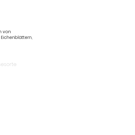
m von
 Eichenblättern,
esorte
e unseren
 zum Gemüse,