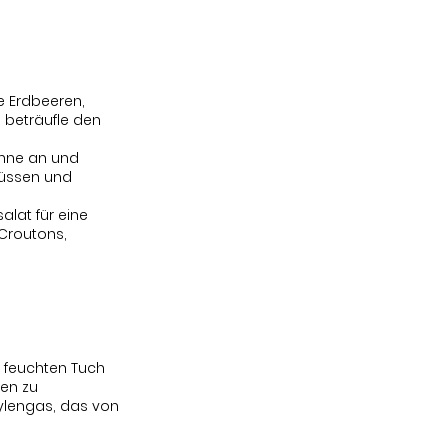
e Erdbeeren,
 beträufle den
anne an und
nüssen und
alat für eine
 Croutons,
m feuchten Tuch
nen zu
hylengas, das von