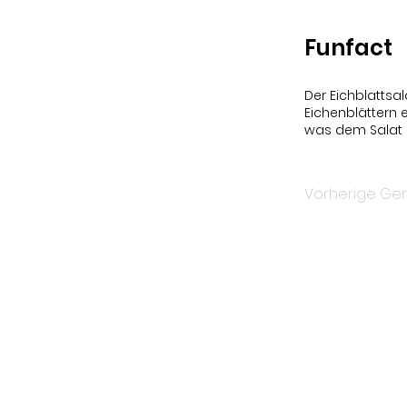
Funfact
Der Eichblattsa
Eichenblättern e
was dem Salat s
Vorherige Ge
Um über 
Newsletter.