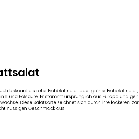
Shop
Veggie Box
attsalat
auch bekannt als roter Eichblattsalat oder grüner Eichblattsalat, 
min K und Folsäure. Er stammt ursprünglich aus Europa und gehö
ächse. Diese Salatsorte zeichnet sich durch ihre lockeren, zar
eicht nussigen Geschmack aus.