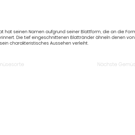
lat hat seinen Namen aufgrund seiner Blattform, die an die For
rinnert. Die tief eingeschnittenen Blattränder ähneln denen von
ein charakteristisches Aussehen verleiht.
müsesorte
Nächste Gemüs
Bleib auf dem Laufenden
die Saison hinweg informiert zu bleiben, abonniere gern
Darin findest du wöchentlich die Ernte der Woche, Tipps