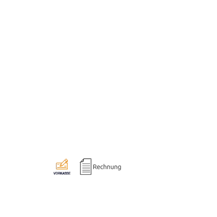
Informationen
Impressum
Datenschut
z
AGB
Widerruf
Versand & Zahlung
Bezahlarten
7