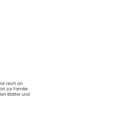
Über uns
Mehr
Anmelden
ist reich an
rt zur Familie
ten Blätter und