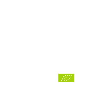
Shop
Saison-Abo
Geschenkkarte
Für Unternehmen
Liefergebiet
Ökokontrollstelle: DE-ÖKO-03