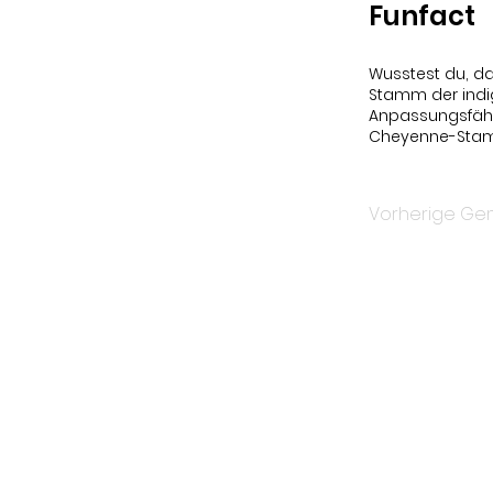
Funfact
Wusstest du, da
Stamm der indig
Anpassungsfähig
Cheyenne-Stamm
Vorherige Ge
Um über 
Newsletter.