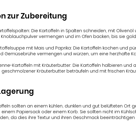
on zur Zubereitung
toffelspalten: Die Kartoffeln in Spalten schneiden, mit Olivenö
d Knoblauchpulver vermengen und im Ofen backen, bis sie gol
offelsuppe mit Mais und Paprika: Die Kartoffeln kochen und pür
und Gemüsebrühe vermengen und würzen, um eine herzhafte Ka
enne-Kartoffeln mit Kräuterbutter: Die Kartoffeln halbieren und a
it geschmolzener Kräuterbutter beträufeln und mit frischen Kräu
 Lagerung
feln sollten an einem kühlen, dunklen und gut belüfteten Ort g
 einem Papiersack oder einem Korb. Sie sollten nicht im Kühlsc
en, da dies ihre Textur und ihren Geschmack beeinträchtigen 