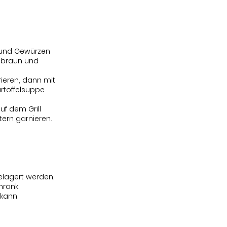
l und Gewürzen
dbraun und
ieren, dann mit
rtoffelsuppe
uf dem Grill
tern garnieren.
elagert werden,
hrank
kann.