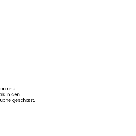
Über uns
Mehr
Anmelden
ten und
als in den
 Küche geschätzt.