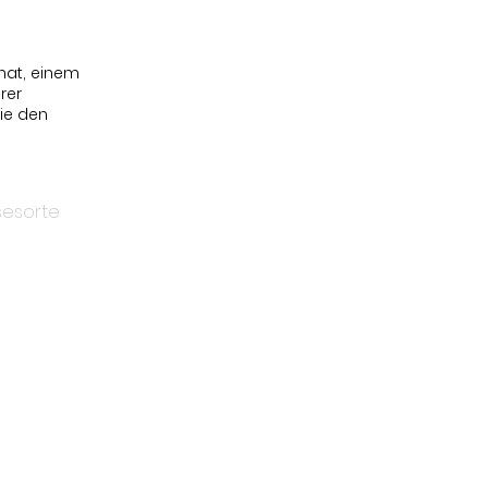
hat, einem
rer
ie den
esorte
e unseren
 zum Gemüse,