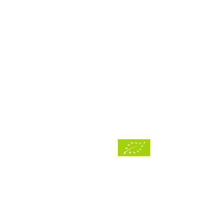
Shop
Saison-Abo
Geschenkkarte
Für Unternehmen
Liefergebiet
Ökokontrollstelle: DE-ÖKO-03