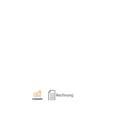
Informationen
Impressum
Datenschut
z
AGB
Widerruf
Versand & Zahlung
Bezahlarten
7