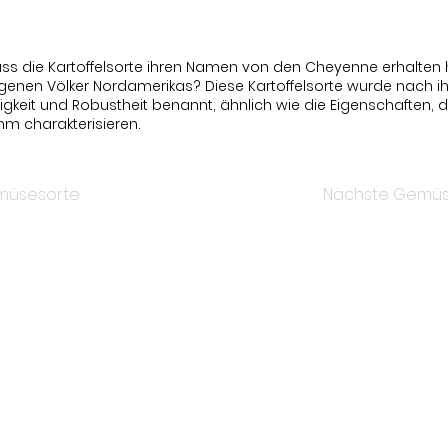
ss die Kartoffelsorte ihren Namen von den Cheyenne erhalten 
enen Völker Nordamerikas? Diese Kartoffelsorte wurde nach ih
keit und Robustheit benannt, ähnlich wie die Eigenschaften, d
 charakterisieren.
müsesorte
Nächste Gemüs
Bleib auf dem Laufenden
die Saison hinweg informiert zu bleiben, abonniere gern
Darin findest du wöchentlich die Ernte der Woche, Tipps
Updates von der Farm und vieles mehr.