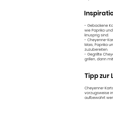
Inspirati
- Gebackene Kar
wie Paprika un
knusprig sind.
- Cheyenne-Kart
Mais, Paprika 
zuzubereiten.
- Gegrillte Chey
grillen, dann m
Tipp zur
Cheyenne-Kartof
vorzugsweise in
aufbewahrt werd