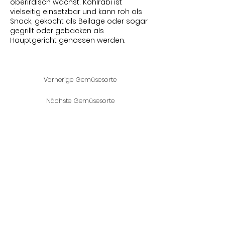
oberirdisch wächst. Kohlrabi ist
vielseitig einsetzbar und kann roh als
Snack, gekocht als Beilage oder sogar
gegrillt oder gebacken als
Hauptgericht genossen werden.
Vorherige Gemüsesorte
Nächste Gemüsesorte
Bleib auf dem
Laufenden
Um über die Saison hinweg
informiert zu bleiben, abonniere