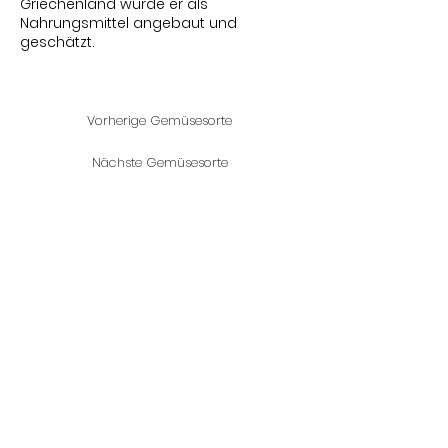
Griechenland wurde er als
Nahrungsmittel angebaut und
geschätzt.
Vorherige Gemüsesorte
Nächste Gemüsesorte
Bleib auf dem
Laufenden
Um über die Saison hinweg
informiert zu bleiben, abonniere
gerne unseren Newsletter.
Darin
findest du wöchentlich die Ernte der