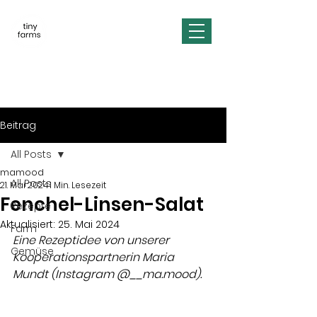
Beitrag
All Posts
mamood
All Posts
21. Mai 2024
1 Min. Lesezeit
Fenchel-Linsen-Salat
Rezepte
Aktualisiert:
25. Mai 2024
Farm
Eine Rezeptidee von unserer 
Gemüse
Kooperationspartnerin Maria 
Mundt (Instagram @__ma.mood). 