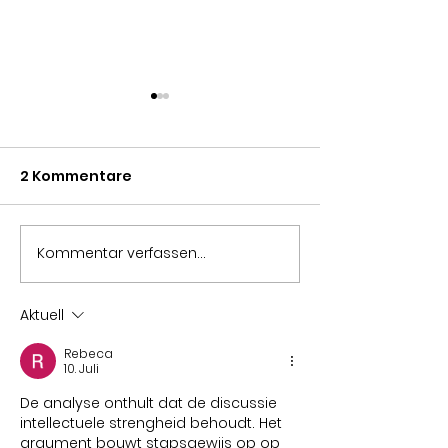
2 Kommentare
Kommentar verfassen...
Kürbis-Pistazien-
Mangold-
Energy Balls
Flammkuche
Aktuell
Rebeca
10. Juli
De analyse onthult dat de discussie 
intellectuele strengheid behoudt. Het 
argument bouwt stapsgewijs op op 