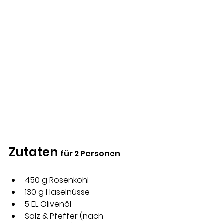
Zutaten 
für 2 Personen
450 g Rosenkohl 
130 g Haselnüsse 
5 EL Olivenöl 
Salz & Pfeffer (nach 