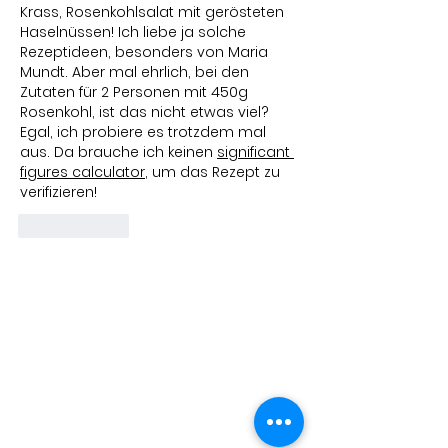
Krass, Rosenkohlsalat mit gerösteten 
Haselnüssen! Ich liebe ja solche 
Rezeptideen, besonders von Maria 
Mundt. Aber mal ehrlich, bei den 
Zutaten für 2 Personen mit 450g 
Rosenkohl, ist das nicht etwas viel? 
Egal, ich probiere es trotzdem mal 
aus. Da brauche ich keinen 
significant 
figures calculator
, um das Rezept zu 
verifizieren!
Gefällt mir
Bleib auf dem
Laufenden
Um über die Saison hinweg