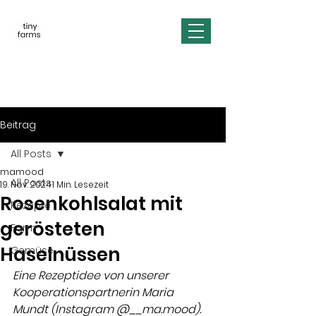
Beitrag
All Posts
mamood
All Posts
19. Nov. 2024
1 Min. Lesezeit
Rosenkohlsalat mit
Rezepte
gerösteten
Farm
Haselnüssen
Gemüse
Eine Rezeptidee von unserer 
Kooperationspartnerin Maria 
Mundt (Instagram @__ma.mood). 