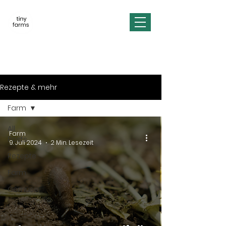
Rezepte & mehr
Farm
All
Farm
Posts
9. Juli 2024
2 Min. Lesezeit
Rezepte
Farm
Gemüse