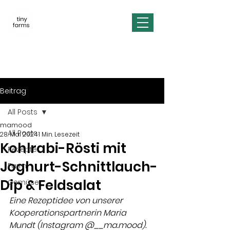
Beitrag
All Posts
mamood
All Posts
28. Mai 2024
1 Min. Lesezeit
Kohlrabi-Rösti mit
Rezepte
Joghurt-Schnittlauch-
Farm
Dip & Feldsalat
Gemüse
Eine Rezeptidee von unserer 
Kooperationspartnerin Maria 
Mundt (Instagram @__ma.mood). 