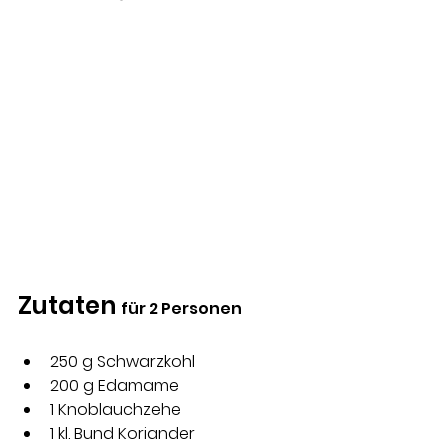
Zutaten 
für 2 Personen 
250 g Schwarzkohl 
200 g Edamame 
1 Knoblauchzehe 
1 kl. Bund Koriander 