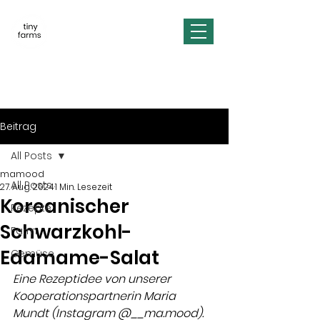
Beitrag
All Posts
mamood
All Posts
27. Aug. 2024
1 Min. Lesezeit
Koreanischer
Rezepte
Schwarzkohl-
Farm
Edamame-Salat
Gemüse
Eine Rezeptidee von unserer 
Kooperationspartnerin Maria 
Mundt (Instagram @__ma.mood). 