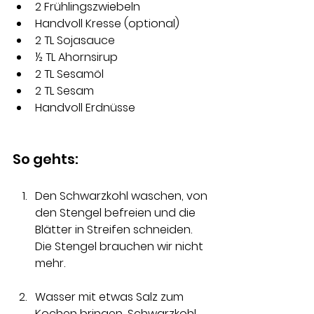
2 Frühlingszwiebeln 
Handvoll Kresse (optional) 
2 TL Sojasauce 
½ TL Ahornsirup 
2 TL Sesamöl 
2 TL Sesam 
Handvoll Erdnüsse
So gehts:
Den Schwarzkohl waschen, von 
den Stengel befreien und die 
Blätter in Streifen schneiden. 
Die Stengel brauchen wir nicht 
mehr.
Wasser mit etwas Salz zum 
Kochen bringen, Schwarzkohl 