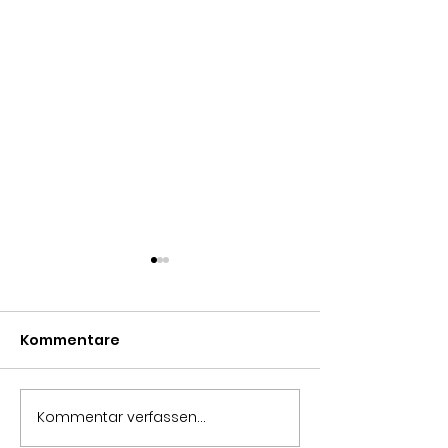
Kommentare
Kommentar verfassen...
Spinat & Erbsen
Kürbis-Pistaz