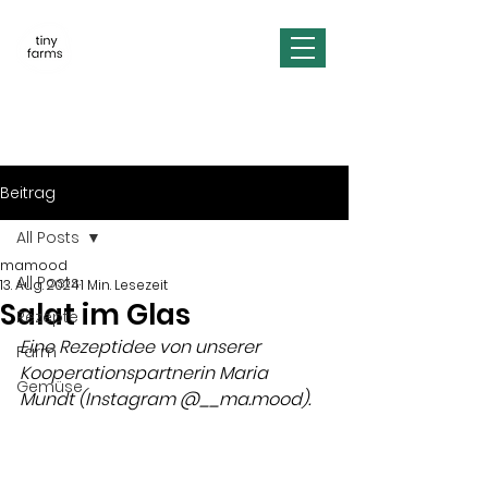
Beitrag
All Posts
mamood
All Posts
13. Aug. 2024
1 Min. Lesezeit
Salat im Glas
Rezepte
Eine Rezeptidee von unserer 
Farm
Kooperationspartnerin Maria 
Gemüse
Mundt (Instagram @__ma.mood). 