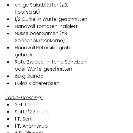
einige Salatblätt
er (z.B. 
Kopfsalat)
1/2 Gurke, in Würfel geschnitten 
Handvoll Tomaten, halbiert 
Nüsse oder Samen (z.B. 
Sonnenblumenkerne) 
Handvoll Petersilie, grob 
gehackt 
Rote Zwiebel, in feine Scheiben 
oder Würfel geschnitten 
60 g Quinoa 
1 Glas Kichererbsen
Tahin-Dressing: 
3 EL Tahini 
Saft 1/2 Zitrone 
1 TL Senf 
1 TL Ahornsirup 