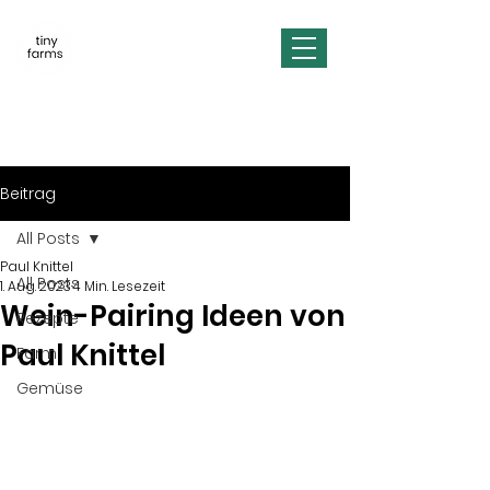
Beitrag
All Posts
Paul Knittel
All Posts
1. Aug. 2023
4 Min. Lesezeit
Wein-Pairing Ideen von
Rezepte
Paul Knittel
Farm
Gemüse