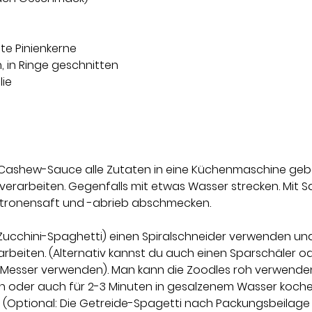
te Pinienkerne 
, in Ringe geschnitten 
lie
-Cashew-Sauce alle Zutaten in eine Küchenmaschine gebe
erarbeiten. Gegenfalls mit etwas Wasser strecken. Mit Sal
Zitronensaft und -abrieb abschmecken.
(Zucchini-Spaghetti) einen Spiralschneider verwenden und
arbeiten. (Alternativ kannst du auch einen Sparschäler o
Messer verwenden). Man kann die Zoodles roh verwenden,
n oder auch für 2-3 Minuten in gesalzenem Wasser koch
 (Optional: Die Getreide-Spagetti nach Packungsbeilage