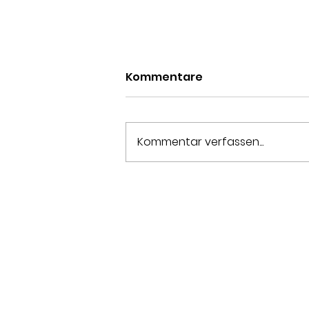
Kommentare
Kommentar verfassen...
Rosenkohlsalat mit
gerösteten Haselnüssen
Um über 