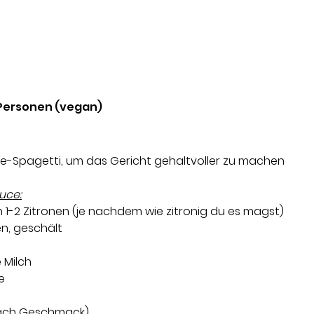
 Personen (vegan)
de-Spagetti, um das Gericht gehaltvoller zu machen
uce:
 1-2 Zitronen (je nachdem wie zitronig du es magst) 
n, geschält 
 Milch 
e 
(nach Geschmack)