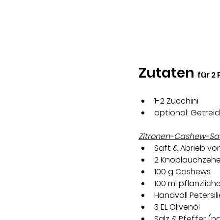
Zutaten 
für 2
1-2 Zucchini 
optional: Getrei
Zitronen-Cashew-Sa
Saft & Abrieb von
2 Knoblauchzehe
100 g Cashews 
100 ml pflanzliche
Handvoll Petersili
3 EL Olivenöl 
Salz & Pfeffer 